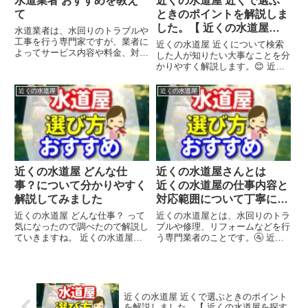
水道業者 おすすめを教え
近くの水道屋 近くで選ぶ
て
ときのポイントを解説しま
した。【 近くの水道屋を
水道業者は、水回りのトラブルや
探す方法】
工事を行う専門家ですが、業者に
近くの水道屋 近くについて検索
よってサービス内容や料金、対応
した人が知りたい大事なことを分
力などが異なります。水道業者を
かりやすく解説します。😊 近く
選ぶ際には、以下のポイントに注
の水道屋とは、水回りのトラブル
意してください12。 24時間即日
や修理、リフォームなどを行う専
近くの水道屋
近くの水道屋
対応できる業者を選ぶ 複数の業
門業者のことです。🚰 近くの水
者から見積もりを取って比較...
道屋 近くについて検索した人が
知りたい大事なことは、以下の
よ...
近くの水道屋 どんな仕
近くの水道屋さんとは
事？について分かりやすく
近くの水道屋の仕事内容と
解説してみました
対応範囲について丁寧に解
説してみた
近くの水道屋 どんな仕事？ って
近くの水道屋とは、水回りのトラ
気になったので調べたので解説し
ブルや修理、リフォームなどを行
ていきますね。 近くの水道屋と
う専門業者のことです。🚰 近く
は、水回りのトラブルや修理、リ
の水道屋について検索した人が知
フォームなどを行う専門業者のこ
りたい大事なことは、以下のよう
とです。🚰 近くの水道屋の仕事
な点が挙げられます。 近くの水
内容は、主に以下のようなもので
道屋の仕事内容と対応範囲 近く
す。 水漏れやつまりなどの緊...
の水道屋の選び方と料金相場
近くの水道屋 近くで選ぶときのポイント
近...
を解説しました。【 近くの水道屋を探す