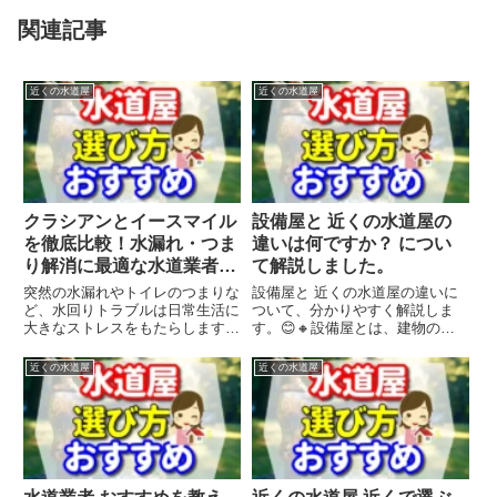
関連記事
近くの水道屋
近くの水道屋
クラシアンとイースマイル
設備屋と 近くの水道屋の
を徹底比較！水漏れ・つま
違いは何ですか？ につい
り解消に最適な水道業者は
て解説しました。
どっち？
突然の水漏れやトイレのつまりな
設備屋と 近くの水道屋の違いに
ど、水回りトラブルは日常生活に
ついて、分かりやすく解説しま
大きなストレスをもたらします。
す。😊🔸設備屋とは、建物の電
そんなとき頼れるのが、プロの水
気、ガス、通信、空調、防災など
道業者。しかし、数ある業者の中
の機器や設備を取り付ける専門業
近くの水道屋
近くの水道屋
から「クラシアン」と「イースマ
者のことです🏠🔸 近くの水道屋
イル」を比較検討する方も多いの
とは、水回りのトラブルや修理、
ではないでしょうか？本記事で
リフォームなどを行う専門業者の
は...
こと...