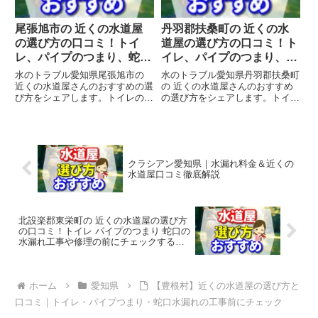
尾張旭市の 近くの水道屋
丹羽郡扶桑町の 近くの水
の選び方の口コミ！トイ
道屋の選び方の口コミ！ト
レ、パイプのつまり、蛇口
イレ、パイプのつまり、蛇
の水漏れ工事や修理の前に
口の水漏れ工事や修理の前
水のトラブル愛知県尾張旭市の
水のトラブル愛知県丹羽郡扶桑町
チェックすることをシェア
にチェックすることをシェ
近くの水道屋さんのおすすめの選
の 近くの水道屋さんのおすすめ
び方をシェアします。トイレのつ
の選び方をシェアします。トイレ
します。
アします。
まり、パイプのつまり、蛇口のゴ
のつまり、パイプのつまり、蛇口
ムが古くなってヒビ割れて、その
のゴムが古くなってヒビ割れて、
ヒビ割れ部分から水漏れの水のト
そのヒビ割れ部分から水漏れの水
ラブルで、焦ってポストに入って
のトラブルで、焦ってポストに入
いる 近くの水道屋さんに慌て
っている 近くの水道屋さんに
クラシアン愛知県｜水漏れ料金＆近くの
て...
慌...
水道屋口コミ徹底解説
北設楽郡東栄町の 近くの水道屋の選び方
の口コミ！トイレ パイプのつまり 蛇口の
水漏れ工事や修理の前にチェックするこ
とをシェアします。
ホーム
愛知県
【豊根村】近くの水道屋の選び方と
口コミ｜トイレ・パイプつまり・蛇口水漏れの工事前にチェック