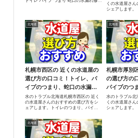
トイレ パイプ つまり 蛇口の水漏れ修理
くの水道屋さん
することを
の前にチェックすることをシェアしま
シェアします。
す。トイレのつまり、パイプのつま
プのつまり、蛇
り、蛇口のゴムが古くなってヒビ割れ
ヒビ割れて、そ
て、そのヒビ割れ部分から水漏れ...
北海道
北海道
漏れの水のトラ
に入っている 近
札幌市西区の 近くの水道屋の
札幌市厚別区
選び方の口コミ！トイレ、パ
の選び方の
イプのつまり、蛇口の水漏れ
パイプのつ
工事や修理の前にチェックす
れ工事や修
水のトラブル北海道札幌市西区の 近く
水のトラブル北
の水道屋さんのおすすめの選び方をシ
くの水道屋さん
ることをシェアします。
することを
ェアします。トイレのつまり、パイプ
シェアします。
のつまり、蛇口のゴムが古くなってヒ
プのつまり、蛇
ビ割れて、そのヒビ割れ部分から水漏
ヒビ割れて、そ
北海道
れの水のトラブルで、焦ってポストに
漏れの水のトラ
入っている 近くの水道屋さんに慌て...
に入っている 近