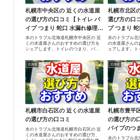
札幌市中央区の 近くの水道屋
札幌市北区の
の選び方の口コミ【トイレ パ
選び方の口コ
イプ つまり 蛇口 水漏れ修理の
プ つまり 
前にチェックすることをシェ
前にチェッ
水のトラブル北海道札幌市中央区の 近
水のトラブル北
くの水道屋さんのおすすめの選び方を
の水道屋さんの
アします。】
アします。
シェアします。トイレのつまり、パイ
ェアします。ト
プのつまり、蛇口のゴムが古くなって
のつまり、蛇口
ヒビ割れて、そのヒビ割れ部分から水
ビ割れて、その
北海道
北海道
漏れの水のトラブルで、焦ってポスト
れの水のトラブ
に入っている 近くの水道屋さんに慌...
入っている 近く
札幌市白石区の 近くの水道屋
札幌市豊平区
の選び方の口コミ
の選び方の
パイプのつ
水のトラブル北海道札幌市白石区の 近
くの水道屋さんのおすすめの選び方、
れ工事や修
水のトラブル北