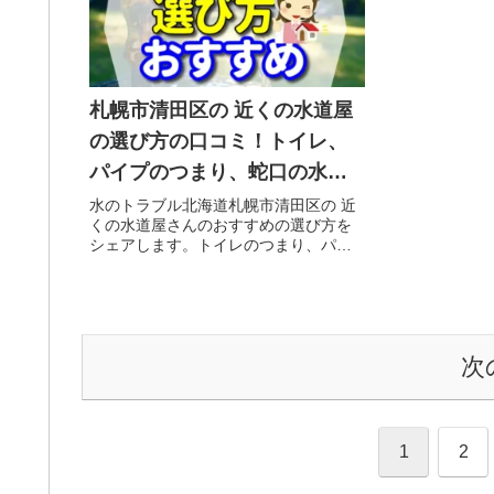
札幌市清田区の 近くの水道屋
の選び方の口コミ！トイレ、
パイプのつまり、蛇口の水漏
れ工事や修理の前にチェック
水のトラブル北海道札幌市清田区の 近
くの水道屋さんのおすすめの選び方を
することをシェアします。
シェアします。トイレのつまり、パイ
プのつまり、蛇口のゴムが古くなって
ヒビ割れて、そのヒビ割れ部分から水
漏れの水のトラブルで、焦ってポスト
に入っている 近くの水道屋さんに慌...
次
1
2