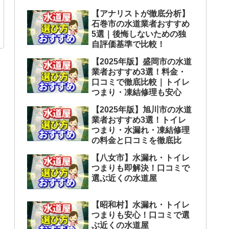
【アナリストが徹底分析】
石巻市の水道業者おすすめ
5選｜後悔しないための独
自評価基準で比較！
【2025年版】盛岡市の水道
業者おすすめ3選！料金・
口コミで徹底比較｜トイレ
つまり・凍結修理も安心
【2025年版】旭川市の水道
業者おすすめ3選！トイレ
つまり・水漏れ・凍結修理
の料金と口コミを徹底比
【八女市】水漏れ・トイレ
つまりも即解決！口コミで
選ぶ近くの水道屋
【昭和村】水漏れ・トイレ
つまりも安心！口コミで選
ぶ近くの水道屋