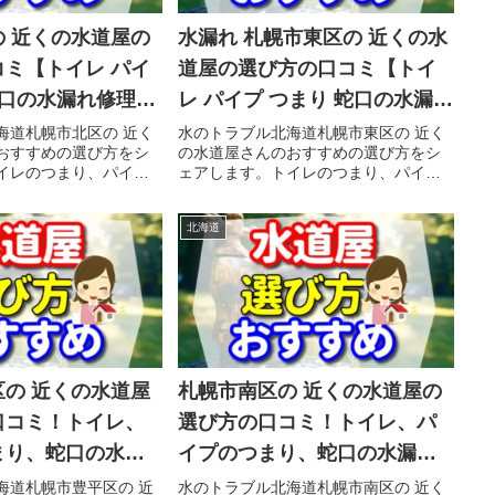
 近くの水道屋の
水漏れ 札幌市東区の 近くの水
ミ【トイレ パイ
道屋の選び方の口コミ【トイ
蛇口の水漏れ修理の
レ パイプ つまり 蛇口の水漏れ
クすることをシェ
修理の前にチェックすること
海道札幌市北区の 近く
水のトラブル北海道札幌市東区の 近く
おすすめの選び方をシ
の水道屋さんのおすすめの選び方をシ
】
をシェアします。】
イレのつまり、パイプ
ェアします。トイレのつまり、パイプ
のゴムが古くなってヒ
のつまり、蛇口のゴムが古くなってヒ
ヒビ割れ部分から水漏
ビ割れて、そのヒビ割れ部分から水漏
北海道
ルで、焦ってポストに
れの水のトラブルで、焦ってポストに
の水道屋さんに慌て...
入っている 近くの水道屋さんに慌て...
の 近くの水道屋
札幌市南区の 近くの水道屋の
口コミ！トイレ、
選び方の口コミ！トイレ、パ
まり、蛇口の水漏
イプのつまり、蛇口の水漏れ
理の前にチェック
工事や修理の前にチェックす
海道札幌市豊平区の 近
水のトラブル北海道札幌市南区の 近く