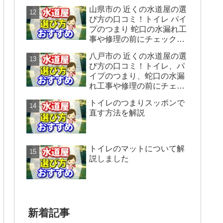
ックすることをシェアしま
山県市の 近くの水道屋の選
す。
び方の口コミ！トイレ パイ
プのつまり 蛇口の水漏れ工
事や修理の前にチェックす
ることをシェアします。
八戸市の 近くの水道屋の選
び方の口コミ！トイレ、パ
イプのつまり、蛇口の水漏
れ工事や修理の前にチェッ
クすることをシェアしま
トイレのつまりスッポンで
す。
直す方法を解説
トイレのマットについて解
説しました
新着記事