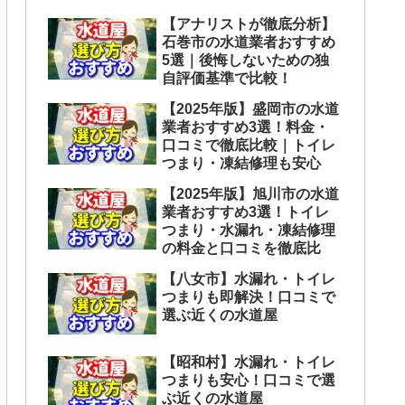
【アナリストが徹底分析】
石巻市の水道業者おすすめ
5選｜後悔しないための独
自評価基準で比較！
【2025年版】盛岡市の水道
業者おすすめ3選！料金・
口コミで徹底比較｜トイレ
つまり・凍結修理も安心
【2025年版】旭川市の水道
業者おすすめ3選！トイレ
つまり・水漏れ・凍結修理
の料金と口コミを徹底比
【八女市】水漏れ・トイレ
つまりも即解決！口コミで
選ぶ近くの水道屋
【昭和村】水漏れ・トイレ
つまりも安心！口コミで選
ぶ近くの水道屋