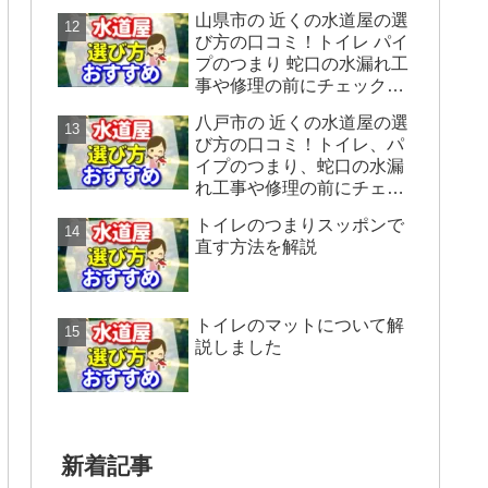
ックすることをシェアしま
山県市の 近くの水道屋の選
す。
び方の口コミ！トイレ パイ
プのつまり 蛇口の水漏れ工
事や修理の前にチェックす
ることをシェアします。
八戸市の 近くの水道屋の選
び方の口コミ！トイレ、パ
イプのつまり、蛇口の水漏
れ工事や修理の前にチェッ
クすることをシェアしま
トイレのつまりスッポンで
す。
直す方法を解説
トイレのマットについて解
説しました
新着記事