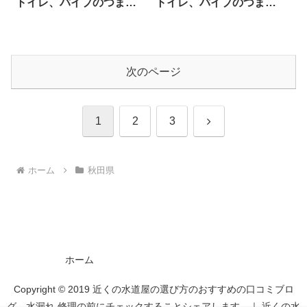
トイレ、パイプのつま
トイレ、パイプのつま
り、蛇口の水漏れ工事や
り、蛇口の水漏れ工事や
修理の前にチェックする
修理の前にチェックする
ことをシェアします。
ことをシェアします。
次のページ
次
1
2
3
へ
ホーム
秋田県
ホーム
Copyright © 2019 近くの水道屋の選び方のおすすめの口コミブロ
グ 水漏れ 修理の前にチェックすることシェアします。｜ 近くの水