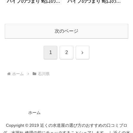
パイプのつまり 蛇口の水
パイプのつまり 蛇口の水
漏れ工事や修理の前にチ
漏れ工事や修理の前にチ
ェックすることをシェア
ェックすることをシェア
します。
します。
次のページ
次
1
2
へ
ホーム
石川県
ホーム
Copyright © 2019 近くの水道屋の選び方のおすすめの口コミブロ
グ 水漏れ 修理の前にチェックすることシェアします。｜ 近くの水