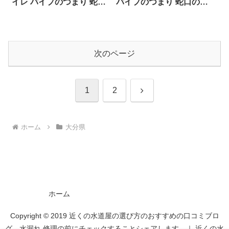
イレ パイプのつまり 蛇口
パイプのつまり 蛇口の水
の水漏れ工事や修理の前
漏れ工事や修理の前にチ
にチェックすることをシ
ェックすることをシェア
ェアします。
します。
次のページ
次
1
2
へ
ホーム
大分県
ホーム
Copyright © 2019 近くの水道屋の選び方のおすすめの口コミブロ
グ 水漏れ 修理の前にチェックすることシェアします。｜ 近くの水