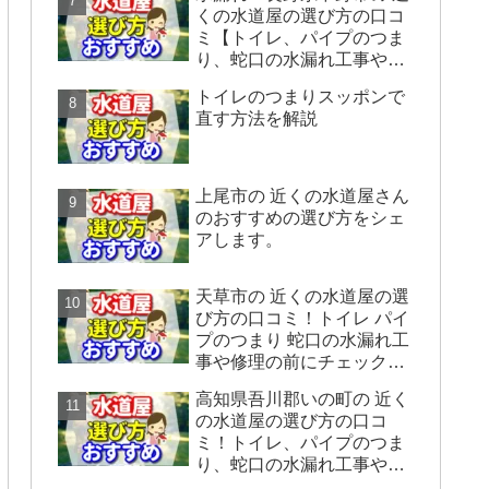
くの水道屋の選び方の口コ
ミ【トイレ、パイプのつま
り、蛇口の水漏れ工事や修
理の前にチェックすること
トイレのつまりスッポンで
をシェアします】
直す方法を解説
上尾市の 近くの水道屋さん
のおすすめの選び方をシェ
アします。
天草市の 近くの水道屋の選
び方の口コミ！トイレ パイ
プのつまり 蛇口の水漏れ工
事や修理の前にチェックす
ることをシェアします。
高知県吾川郡いの町の 近く
の水道屋の選び方の口コ
ミ！トイレ、パイプのつま
り、蛇口の水漏れ工事や修
理の前にチェックすること