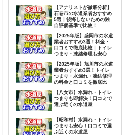
【アナリストが徹底分析】
石巻市の水道業者おすすめ
5選｜後悔しないための独
自評価基準で比較！
【2025年版】盛岡市の水道
業者おすすめ3選！料金・
口コミで徹底比較｜トイレ
つまり・凍結修理も安心
【2025年版】旭川市の水道
業者おすすめ3選！トイレ
つまり・水漏れ・凍結修理
の料金と口コミを徹底比
【八女市】水漏れ・トイレ
つまりも即解決！口コミで
選ぶ近くの水道屋
【昭和村】水漏れ・トイレ
つまりも安心！口コミで選
ぶ近くの水道屋