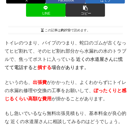
X
Facebook
はてブ
LINE
コピー
この記事は
約27分
で読めます。
トイレのつまり、パイプのつまり、蛇口のゴムが古くなっ
てヒビ割れて、そのヒビ割れ部分から水漏れの水のトラブ
ルで、焦ってポストに入っている
近くの水道屋さんに慌
てて電話すると
損する
場合があります。
というのも、
出張費
がかかったり、よくわからずにトイレ
の水漏れ修理や交換の工事をお願いして、
ぼったくりと感
じるくらい高額な費用
が掛かることがあります。
もし急いでいるなら無料出張見積もり、基本料金が良心的
な 近くの水道屋さんに相談してみるのはどうでしょう。