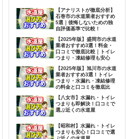
【アナリストが徹底分析】
石巻市の水道業者おすすめ
5選｜後悔しないための独
自評価基準で比較！
【2025年版】盛岡市の水道
業者おすすめ3選！料金・
口コミで徹底比較｜トイレ
つまり・凍結修理も安心
【2025年版】旭川市の水道
業者おすすめ3選！トイレ
つまり・水漏れ・凍結修理
の料金と口コミを徹底比
【八女市】水漏れ・トイレ
つまりも即解決！口コミで
選ぶ近くの水道屋
【昭和村】水漏れ・トイレ
つまりも安心！口コミで選
ぶ近くの水道屋