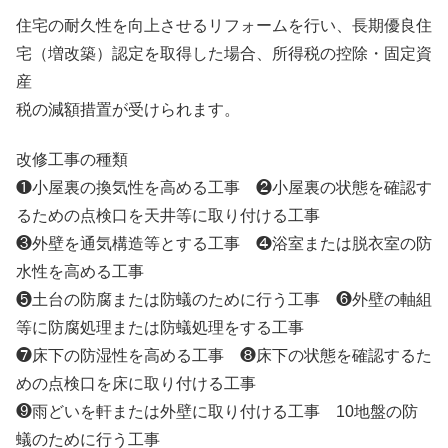
住宅の耐久性を向上させるリフォームを行い、長期優良住
宅（増改築）認定を取得した場合、所得税の控除・固定資
産
税の減額措置が受けられます。
改修工事の種類
❶小屋裏の換気性を高める工事 ❷小屋裏の状態を確認す
るための点検口を天井等に取り付ける工事
❸外壁を通気構造等とする工事 ❹浴室または脱衣室の防
水性を高める工事
❺土台の防腐または防蟻のために行う工事 ❻外壁の軸組
等に防腐処理または防蟻処理をする工事
❼床下の防湿性を高める工事 ❽床下の状態を確認するた
めの点検口を床に取り付ける工事
❾雨どいを軒または外壁に取り付ける工事 10地盤の防
蟻のために行う工事