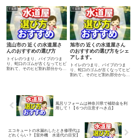
漏れの水のトラブルで、焦ってポ
漏れの水のトラブルで、焦ってポ
ストに入っている 近くの水道屋
ストに入っている 近くの水道屋
千葉県
千葉県
さんに慌てて電話すると損する場
さんに慌てて電話すると損する場
合があります。というのも、出張
合があります。というのも、出張
費がかかったり、よくわからずに
費がかかったり、よくわからずに
ト...
ト...
流山市の 近くの水道屋さ
旭市の 近くの水道屋さん
んのおすすめの選び方
のおすすめの選び方をシェ
アします。
トイレのつまり、パイプのつま
り、蛇口のゴムが古くなってヒビ
トイレのつまり、パイプのつま
割れて、そのヒビ割れ部分から水
り、蛇口のゴムが古くなってヒビ
漏れの水のトラブルで、焦ってポ
割れて、そのヒビ割れ部分から水
ストに入っている 近くの水道屋
漏れの水のトラブルで、焦ってポ
さんに慌てて電話すると損する場
ストに入っている 近くの水道屋
合があります。というのも、出張
さんに慌てて電話すると損する場
費がかかったり、よくわからずに
合があります。というのも、出張
ト...
費がかかったり、よくわからずに
風呂リフォームは神奈川県で補助金を利
ト...
用して！【６つの注意すべき点】
エコキュートの水漏れしたとき修理代は
どれくらい？【室外機 水道代の目安】