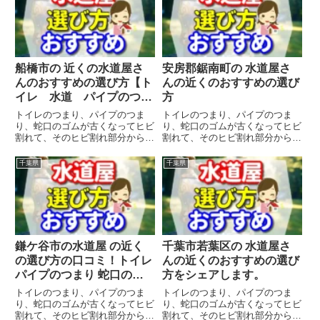
船橋市の 近くの水道屋さ
安房郡鋸南町の 水道屋さ
んのおすすめの選び方【ト
んの近くのおすすめの選び
イレ 水道 パイプのつま
方
り 蛇口の水漏れ修理】
トイレのつまり、パイプのつま
トイレのつまり、パイプのつま
り、蛇口のゴムが古くなってヒビ
り、蛇口のゴムが古くなってヒビ
割れて、そのヒビ割れ部分から水
割れて、そのヒビ割れ部分から水
漏れの水のトラブルで、焦ってポ
漏れの水のトラブルで、焦ってポ
ストに入っている 近くの水道屋
ストに入っている 近くの水道屋
千葉県
千葉県
さんに慌てて電話すると損する場
さんに慌てて電話すると損する場
合があります。というのも、出張
合があります。というのも、出張
費がかかったり、よくわからずに
費がかかったり、よくわからずに
ト...
ト...
鎌ケ谷市の水道屋 の近く
千葉市若葉区の 水道屋さ
の選び方の口コミ！トイレ
んの近くのおすすめの選び
パイプのつまり 蛇口の水
方をシェアします。
漏れ工事や修理の前にチェ
トイレのつまり、パイプのつま
トイレのつまり、パイプのつま
ックすることをシェアしま
り、蛇口のゴムが古くなってヒビ
り、蛇口のゴムが古くなってヒビ
割れて、そのヒビ割れ部分から水
割れて、そのヒビ割れ部分から水
す。