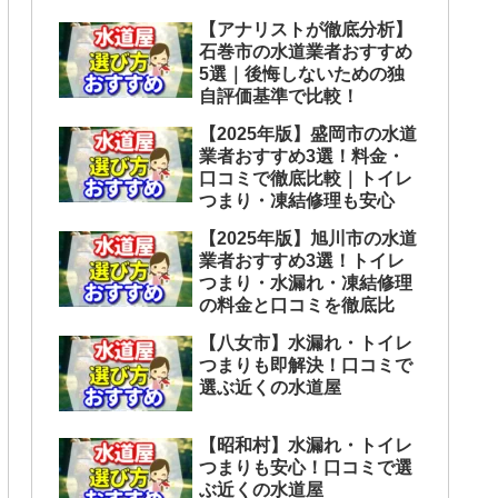
【アナリストが徹底分析】
石巻市の水道業者おすすめ
5選｜後悔しないための独
自評価基準で比較！
【2025年版】盛岡市の水道
業者おすすめ3選！料金・
口コミで徹底比較｜トイレ
つまり・凍結修理も安心
【2025年版】旭川市の水道
業者おすすめ3選！トイレ
つまり・水漏れ・凍結修理
の料金と口コミを徹底比
【八女市】水漏れ・トイレ
つまりも即解決！口コミで
選ぶ近くの水道屋
【昭和村】水漏れ・トイレ
つまりも安心！口コミで選
ぶ近くの水道屋