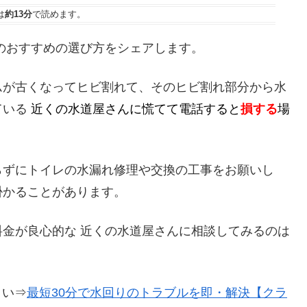
は
約13分
で読めます。
のおすすめの選び方をシェアします。
ムが古くなってヒビ割れて、そのヒビ割れ部分から水
ている
近くの水道屋さんに慌てて電話すると
損する
場
らずにトイレの水漏れ修理や交換の工事をお願いし
掛かることがあります。
金が良心的な 近くの水道屋さんに相談してみるのは
さい⇒
最短30分で水回りのトラブルを即・解決【クラ