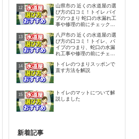
ックすることをシェアしま
山県市の 近くの水道屋の選
す。
び方の口コミ！トイレ パイ
プのつまり 蛇口の水漏れ工
事や修理の前にチェックす
ることをシェアします。
八戸市の 近くの水道屋の選
び方の口コミ！トイレ、パ
イプのつまり、蛇口の水漏
れ工事や修理の前にチェッ
クすることをシェアしま
トイレのつまりスッポンで
す。
直す方法を解説
トイレのマットについて解
説しました
新着記事