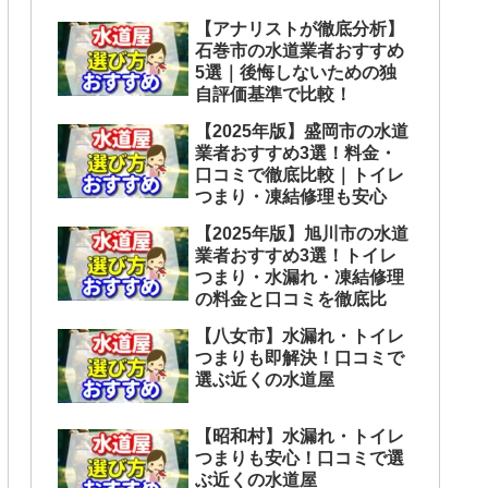
【アナリストが徹底分析】
石巻市の水道業者おすすめ
5選｜後悔しないための独
自評価基準で比較！
【2025年版】盛岡市の水道
業者おすすめ3選！料金・
口コミで徹底比較｜トイレ
つまり・凍結修理も安心
【2025年版】旭川市の水道
業者おすすめ3選！トイレ
つまり・水漏れ・凍結修理
の料金と口コミを徹底比
【八女市】水漏れ・トイレ
つまりも即解決！口コミで
選ぶ近くの水道屋
【昭和村】水漏れ・トイレ
つまりも安心！口コミで選
ぶ近くの水道屋