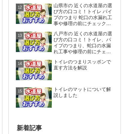
ックすることをシェアしま
山県市の 近くの水道屋の選
す。
び方の口コミ！トイレ パイ
プのつまり 蛇口の水漏れ工
事や修理の前にチェックす
ることをシェアします。
八戸市の 近くの水道屋の選
び方の口コミ！トイレ、パ
イプのつまり、蛇口の水漏
れ工事や修理の前にチェッ
クすることをシェアしま
トイレのつまりスッポンで
す。
直す方法を解説
トイレのマットについて解
説しました
新着記事