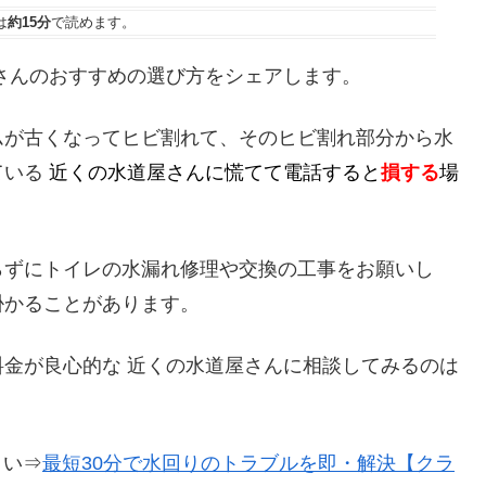
は
約15分
で読めます。
さんのおすすめの選び方をシェアします。
ムが古くなってヒビ割れて、そのヒビ割れ部分から水
ている
近くの水道屋さんに慌てて電話すると
損する
場
らずにトイレの水漏れ修理や交換の工事をお願いし
掛かることがあります。
金が良心的な 近くの水道屋さんに相談してみるのは
さい⇒
最短30分で水回りのトラブルを即・解決【クラ