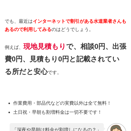
でも、最近は
インターネットで割引がある水道業者さんも
あるので利用してみる
のはどうでしょう。
現地見積もり
で、相談0円、出張
例えば、
費0円、見積もり0円と記載されてい
る所だと安心
です。
作業費用・部品代などの実費以外は
全て無料！
土日祝・早朝も割増料金は
一切不要
です！
「深夜や早朝は料金が割増しになるの？」