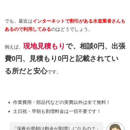
でも、最近は
インターネットで割引がある水道業者さんも
あるので利用してみる
のはどうでしょう。
現地見積もり
で、相談0円、出張
例えば、
費0円、見積もり0円と記載されてい
る所だと安心
です。
作業費用・部品代などの実費以外は
全て無料！
土日祝・早朝も割増料金は
一切不要
です！
「深夜や早朝は料金が割増しになるの？」