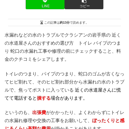
LINE
コピー
この記事は
約13分
で読めます。
水漏れなどの水のトラブルでクラシアンの岩手県の 近く
の水道屋さんのおすすめの選び方 トイレ パイプのつま
り 蛇口の水漏れ工事や修理の前にチェックすること、料
金のクチコミをシェアします。
トイレのつまり、パイプのつまり、蛇口のゴムが古くなっ
てヒビ割れて、そのヒビ割れ部分から水漏れの水のトラブ
ルで、焦ってポストに入っている
近くの水道屋さんに慌
てて電話すると
損する
場合があります。
というのも、
出張費
がかかったり、よくわからずにトイレ
の水漏れ修理や交換の工事をお願いして、
ぼったくりと感
じるくらい高額な費用
が掛かることがあります。