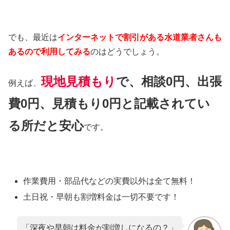
でも、最近は
インターネットで割引がある水道業者さんも
あるので利用してみる
のはどうでしょう。
現地見積もり
で、相談0円、出張
例えば、
費0円、見積もり0円と記載されてい
る所だと安心
です。
作業費用・部品代などの実費以外は
全て無料！
土日祝・早朝も割増料金は
一切不要
です！
「深夜や早朝は料金が割増しになるの？」