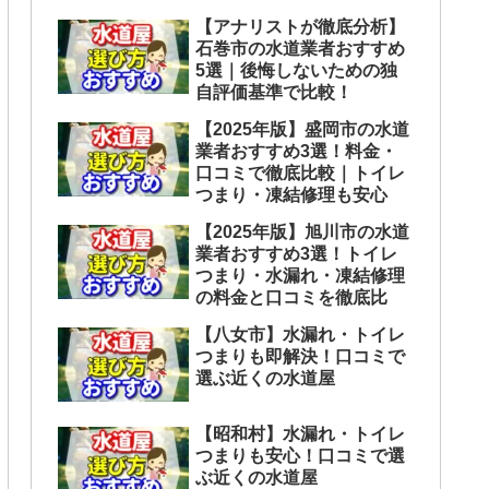
【アナリストが徹底分析】
石巻市の水道業者おすすめ
5選｜後悔しないための独
自評価基準で比較！
【2025年版】盛岡市の水道
業者おすすめ3選！料金・
口コミで徹底比較｜トイレ
つまり・凍結修理も安心
【2025年版】旭川市の水道
業者おすすめ3選！トイレ
つまり・水漏れ・凍結修理
の料金と口コミを徹底比
【八女市】水漏れ・トイレ
つまりも即解決！口コミで
選ぶ近くの水道屋
【昭和村】水漏れ・トイレ
つまりも安心！口コミで選
ぶ近くの水道屋