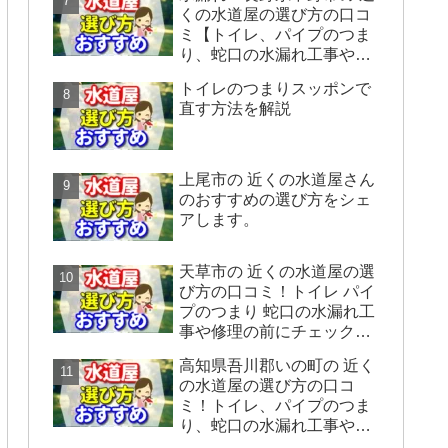
くの水道屋の選び方の口コ
ミ【トイレ、パイプのつま
り、蛇口の水漏れ工事や修
理の前にチェックすること
トイレのつまりスッポンで
をシェアします】
直す方法を解説
上尾市の 近くの水道屋さん
のおすすめの選び方をシェ
アします。
天草市の 近くの水道屋の選
び方の口コミ！トイレ パイ
プのつまり 蛇口の水漏れ工
事や修理の前にチェックす
ることをシェアします。
高知県吾川郡いの町の 近く
の水道屋の選び方の口コ
ミ！トイレ、パイプのつま
り、蛇口の水漏れ工事や修
理の前にチェックすること