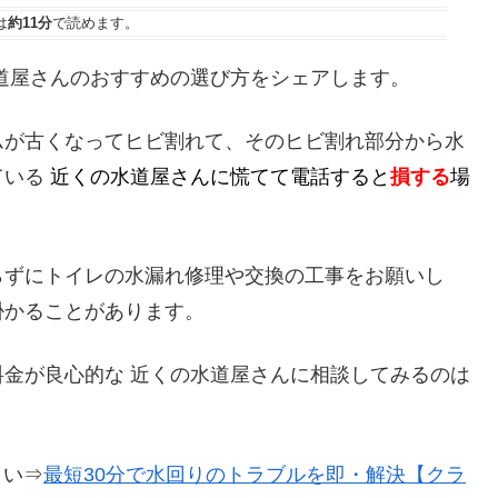
は
約11分
で読めます。
道屋さんのおすすめの選び方をシェアします。
ムが古くなってヒビ割れて、そのヒビ割れ部分から水
ている
近くの水道屋さんに慌てて電話すると
損する
場
らずにトイレの水漏れ修理や交換の工事をお願いし
掛かることがあります。
金が良心的な 近くの水道屋さんに相談してみるのは
さい⇒
最短30分で水回りのトラブルを即・解決【クラ