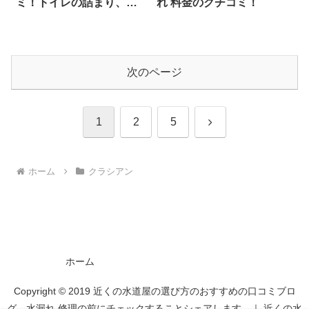
ミ！トイレの詰まり、パ
れ 料金のクチコミ！
イプの詰まり蛇口の 水漏
れなどの料金
次のページ
次
1
2
5
へ
ホーム
クラシアン
ホーム
Copyright © 2019 近くの水道屋の選び方のおすすめの口コミブロ
グ 水漏れ 修理の前にチェックすることシェアします。｜ 近くの水