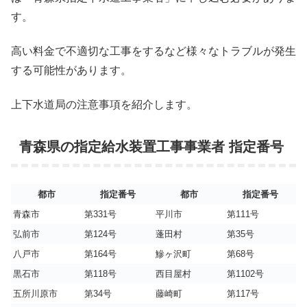
す。
高い料金で不適切な工事をするなど様々なトラブルが発生
する可能性があります。
上下水道局の注意事項を紹介します。
青森県の指定給水装置工事事業者 指定番号
都市
指定番号
都市
指定番号
青森市
第331号
平川市
第111号
弘前市
第124号
蓬田村
第35号
八戸市
第164号
鰺ヶ沢町
第68号
黒石市
第118号
西目屋村
第1102号
五所川原市
第34号
藤崎町
第117号