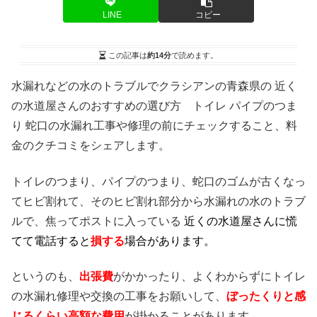
LINE
コピー
この記事は
約14分
で読めます。
水漏れなどの水のトラブルでクラシアンの青森県の 近く
の水道屋さんのおすすめの選び方 トイレ パイプのつま
り 蛇口の水漏れ工事や修理の前にチェックすること、料
金のクチコミをシェアします。
トイレのつまり、パイプのつまり、蛇口のゴムが古くなっ
てヒビ割れて、そのヒビ割れ部分から水漏れの水のトラブ
ルで、焦ってポストに入っている
近くの水道屋さんに慌
てて電話すると
損する
場合があります。
というのも、
出張費
がかかったり、よくわからずにトイレ
の水漏れ修理や交換の工事をお願いして、
ぼったくりと感
じるくらい高額な費用
が掛かることがあります。