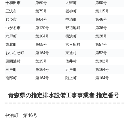
十和田市
第60号
大鰐町
第90号
三沢市
第75号
板柳町
第115号
むつ市
第84号
中泊町
第46号
つがる市
第120号
野辺地町
第36号
六戸町
第164号
横浜町
第28号
東北町
第85号
六ヶ所村
第57号
おいらせ町
第164号
東通村
第52号
風間浦村
第15号
佐井村
第302号
三戸町
第164号
五戸町
第164号
南部町
第164号
階上町
第164号
青森県の指定排水設備工事事業者 指定番号
中泊町 第46号