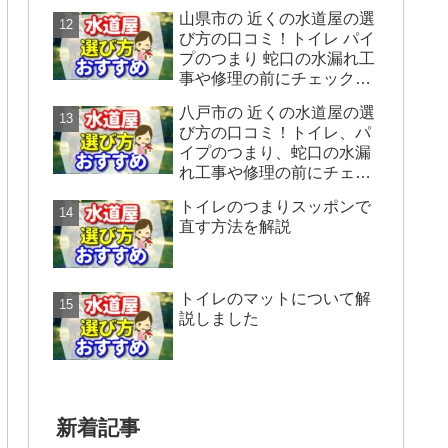
ックすることをシェアしま
山県市の 近くの水道屋の選
す。
び方の口コミ！トイレ パイ
プのつまり 蛇口の水漏れ工
事や修理の前にチェックす
ることをシェアします。
八戸市の 近くの水道屋の選
び方の口コミ！トイレ、パ
イプのつまり、蛇口の水漏
れ工事や修理の前にチェッ
クすることをシェアしま
トイレのつまりスッポンで
す。
直す方法を解説
トイレのマットについて解
説しました
新着記事