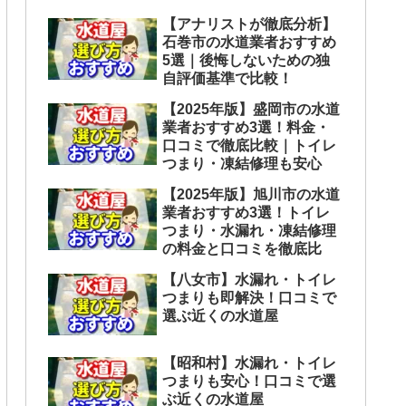
【アナリストが徹底分析】
石巻市の水道業者おすすめ
5選｜後悔しないための独
自評価基準で比較！
【2025年版】盛岡市の水道
業者おすすめ3選！料金・
口コミで徹底比較｜トイレ
つまり・凍結修理も安心
【2025年版】旭川市の水道
業者おすすめ3選！トイレ
つまり・水漏れ・凍結修理
の料金と口コミを徹底比
【八女市】水漏れ・トイレ
つまりも即解決！口コミで
選ぶ近くの水道屋
【昭和村】水漏れ・トイレ
つまりも安心！口コミで選
ぶ近くの水道屋