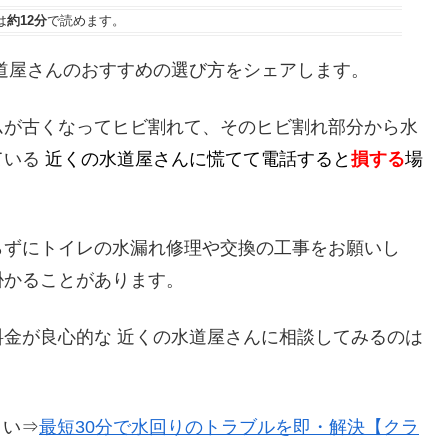
は
約12分
で読めます。
道屋さんのおすすめの選び方をシェアします。
ムが古くなってヒビ割れて、そのヒビ割れ部分から水
ている
近くの水道屋さんに慌てて電話すると
損する
場
らずにトイレの水漏れ修理や交換の工事をお願いし
掛かることがあります。
金が良心的な 近くの水道屋さんに相談してみるのは
さい⇒
最短30分で水回りのトラブルを即・解決【クラ