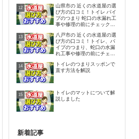
ックすることをシェアしま
山県市の 近くの水道屋の選
す。
び方の口コミ！トイレ パイ
プのつまり 蛇口の水漏れ工
事や修理の前にチェックす
ることをシェアします。
八戸市の 近くの水道屋の選
び方の口コミ！トイレ、パ
イプのつまり、蛇口の水漏
れ工事や修理の前にチェッ
クすることをシェアしま
トイレのつまりスッポンで
す。
直す方法を解説
トイレのマットについて解
説しました
新着記事