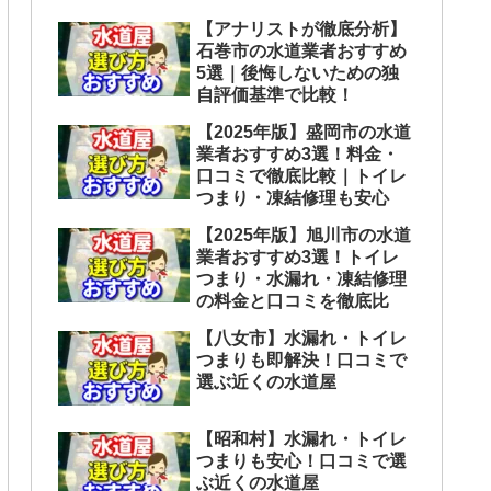
【アナリストが徹底分析】
石巻市の水道業者おすすめ
5選｜後悔しないための独
自評価基準で比較！
【2025年版】盛岡市の水道
業者おすすめ3選！料金・
口コミで徹底比較｜トイレ
つまり・凍結修理も安心
【2025年版】旭川市の水道
業者おすすめ3選！トイレ
つまり・水漏れ・凍結修理
の料金と口コミを徹底比
【八女市】水漏れ・トイレ
つまりも即解決！口コミで
選ぶ近くの水道屋
【昭和村】水漏れ・トイレ
つまりも安心！口コミで選
ぶ近くの水道屋