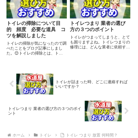
れる酸性の成分で、環境に優し
一般的です。それぞれのものを
く、...
ど...
トイレの掃除について目
トイレつまり 業者の選び
的 頻度 必要な道具 コ
方の３つのポイント
ツを解説しました
トイレがつまってしまうと、とて
も困りますよね。トイレつまりの
トイレの掃除が気になったので調
修理には、どんな業者に依頼する
べたことをブログ記事にしまし
のが良いのでしょうか。私は、ト
た。😊トイレの掃除とは、トイ
イレつまりの修理におすすめの業
レで発生する汚れや臭いを除去す
者を検索してみました。以下のポ
るための作業です。🚽トイレの掃
イントに注意して、信頼できる業
除について検索した人が知りたい
者を選ぶと良いと思います。
大事なことは、以下のような点が
ト...
挙げられます。 トイレの掃除の
トイレが詰まった時、どこに連絡すれば
目的...
いいですか？
トイレつまり 業者の選び方の３つのポイ
ント
ホーム
トイレ
トイレ つまり 放置 何時間？