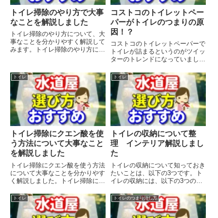
トイレ掃除のやり方で大事
コストコのトイレットペー
なことを解説しました
パーがトイレのつまりの原
因！？
トイレ掃除のやり方について、大
事なことを分かりやすく解説して
コストコのトイレットペーパーで
みます。トイレ掃除のやり方につ
トイレが詰まるというのがツイッ
いて知っておきたいことは、以下
ターのトレンドになっていまし
の3つです。 トイレ掃除の頻度と
た。コストコのトイレットペーパ
タイミング：トイレ掃除の頻度と
ーは国産ですが、海外にも輸出し
トイレ
トイレ
タイミングは、その家の状況や汚
ているようです。厚手で肌触り良
れ具合によって異なりますが、...
いみたいですが、でかいのでトイ
レットペーパーフォルダーに収ま
ら...
トイレ掃除にクエン酸を使
トイレの収納について整
う方法について大事なこと
理 インテリア解説しまし
を解説しました
た
トイレ掃除にクエン酸を使う方法
トイレの収納について知っておき
について大事なことを分かりやす
たいことは、以下の3つです。ト
く解説しました。トイレ掃除にク
イレの収納には、以下の3つのポ
エン酸を使う方法について知って
イントがあります。 トイレで必
おきたいことは、以下の3つで
要なものを整理する：トイレで使
トイレ
トイレのつまり治し方
す。クエン酸の効果と特徴クエン
うものは、トイレットペーパー、
酸は、柑橘類や梅干しなどに含ま
掃除用品、サニタリー用品などが