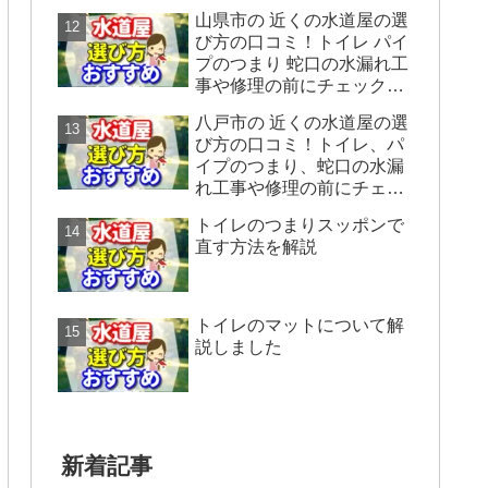
ックすることをシェアしま
山県市の 近くの水道屋の選
す。
び方の口コミ！トイレ パイ
プのつまり 蛇口の水漏れ工
事や修理の前にチェックす
ることをシェアします。
八戸市の 近くの水道屋の選
び方の口コミ！トイレ、パ
イプのつまり、蛇口の水漏
れ工事や修理の前にチェッ
クすることをシェアしま
トイレのつまりスッポンで
す。
直す方法を解説
トイレのマットについて解
説しました
新着記事