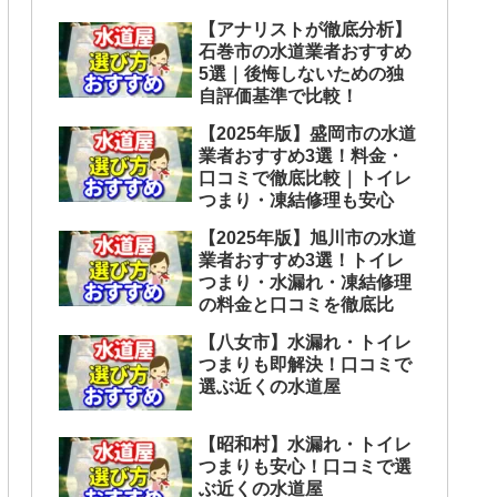
【アナリストが徹底分析】
石巻市の水道業者おすすめ
5選｜後悔しないための独
自評価基準で比較！
【2025年版】盛岡市の水道
業者おすすめ3選！料金・
口コミで徹底比較｜トイレ
つまり・凍結修理も安心
【2025年版】旭川市の水道
業者おすすめ3選！トイレ
つまり・水漏れ・凍結修理
の料金と口コミを徹底比
【八女市】水漏れ・トイレ
つまりも即解決！口コミで
選ぶ近くの水道屋
【昭和村】水漏れ・トイレ
つまりも安心！口コミで選
ぶ近くの水道屋