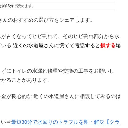
は
約13分
で読めます。
さんのおすすめの選び方をシェアします。
ムが古くなってヒビ割れて、そのヒビ割れ部分から水
ている
近くの水道屋さんに慌てて電話すると
損する
場
らずにトイレの水漏れ修理や交換の工事をお願いし
掛かることがあります。
金が良心的な 近くの水道屋さんに相談してみるのは
さい⇒
最短30分で水回りのトラブルを即・解決【クラ