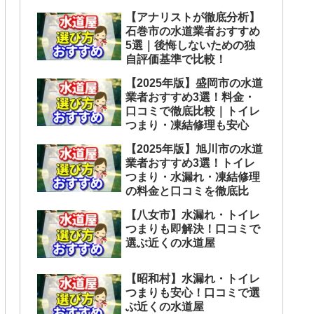
【アナリストが徹底分析】
石巻市の水道業者おすすめ
5選｜後悔しないための独
自評価基準で比較！
【2025年版】盛岡市の水道
業者おすすめ3選！料金・
口コミで徹底比較｜トイレ
つまり・凍結修理も安心
【2025年版】旭川市の水道
業者おすすめ3選！トイレ
つまり・水漏れ・凍結修理
の料金と口コミを徹底比
【八女市】水漏れ・トイレ
つまりも即解決！口コミで
選ぶ近くの水道屋
【昭和村】水漏れ・トイレ
つまりも安心！口コミで選
ぶ近くの水道屋