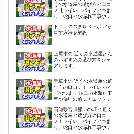
くの水道屋の選び方の口コ
ミ【トイレ、パイプのつま
り、蛇口の水漏れ工事や修
理の前にチェックすること
トイレのつまりスッポンで
をシェアします】
直す方法を解説
上尾市の 近くの水道屋さん
のおすすめの選び方をシェ
アします。
天草市の 近くの水道屋の選
び方の口コミ！トイレ パイ
プのつまり 蛇口の水漏れ工
事や修理の前にチェックす
ることをシェアします。
高知県吾川郡いの町の 近く
の水道屋の選び方の口コ
ミ！トイレ、パイプのつま
り、蛇口の水漏れ工事や修
理の前にチェックすること