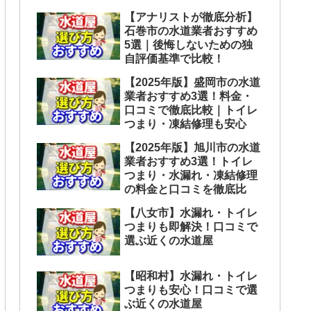
【アナリストが徹底分析】
石巻市の水道業者おすすめ
5選｜後悔しないための独
自評価基準で比較！
【2025年版】盛岡市の水道
業者おすすめ3選！料金・
口コミで徹底比較｜トイレ
つまり・凍結修理も安心
【2025年版】旭川市の水道
業者おすすめ3選！トイレ
つまり・水漏れ・凍結修理
の料金と口コミを徹底比
【八女市】水漏れ・トイレ
つまりも即解決！口コミで
選ぶ近くの水道屋
【昭和村】水漏れ・トイレ
つまりも安心！口コミで選
ぶ近くの水道屋