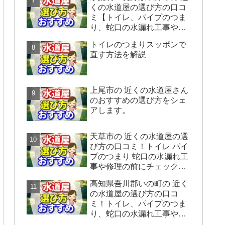
くの水道屋の選び方の口コ
ミ【トイレ、パイプのつま
り、蛇口の水漏れ工事や修
理の前にチェックすること
トイレのつまりスッポンで
をシェアします】
直す方法を解説
上尾市の 近くの水道屋さん
のおすすめの選び方をシェ
アします。
天草市の 近くの水道屋の選
び方の口コミ！トイレ パイ
プのつまり 蛇口の水漏れ工
事や修理の前にチェックす
ることをシェアします。
高知県吾川郡いの町の 近く
の水道屋の選び方の口コ
ミ！トイレ、パイプのつま
り、蛇口の水漏れ工事や修
理の前にチェックすること