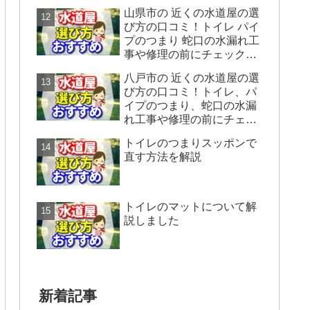
ックすることをシェアしま
山県市の 近くの水道屋の選
す。
び方の口コミ！トイレ パイ
プのつまり 蛇口の水漏れ工
事や修理の前にチェックす
ることをシェアします。
八戸市の 近くの水道屋の選
び方の口コミ！トイレ、パ
イプのつまり、蛇口の水漏
れ工事や修理の前にチェッ
クすることをシェアしま
トイレのつまりスッポンで
す。
直す方法を解説
トイレのマットについて解
説しました
新着記事