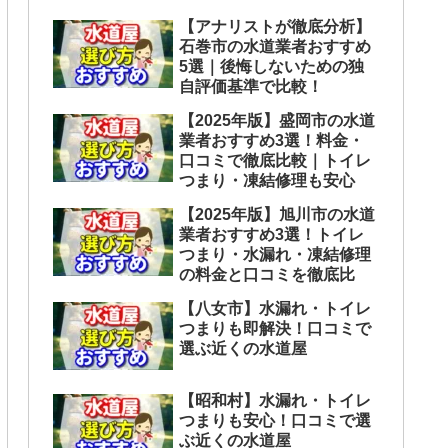
【アナリストが徹底分析】
石巻市の水道業者おすすめ
5選｜後悔しないための独
自評価基準で比較！
【2025年版】盛岡市の水道
業者おすすめ3選！料金・
口コミで徹底比較｜トイレ
つまり・凍結修理も安心
【2025年版】旭川市の水道
業者おすすめ3選！トイレ
つまり・水漏れ・凍結修理
の料金と口コミを徹底比
【八女市】水漏れ・トイレ
つまりも即解決！口コミで
選ぶ近くの水道屋
【昭和村】水漏れ・トイレ
つまりも安心！口コミで選
ぶ近くの水道屋