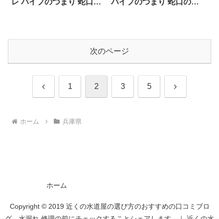
レ パイプのつまり 蛇口の
パイプのつまり 蛇口の水
水漏れ工事や修理の前に
漏れ工事や修理の前にチ
チェックすることをシェ
ェックすることをシェア
アします。
します。
次のページ
前
次
1
2
3
5
へ
へ
ホーム
兵庫県
ホーム
Copyright © 2019 近くの水道屋の選び方のおすすめの口コミブロ
グ 水漏れ 修理の前にチェックすることシェアします。｜ 近くの水