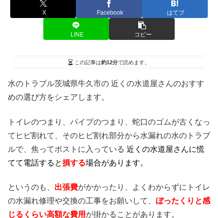
X
Facebook
はてブ
LINE
コピー
この記事は
約12分
で読めます。
水のトラブル茨城県牛久市の 近くの水道屋さんのおすす
めの選び方をシェアします。
トイレのつまり、パイプのつまり、蛇口のゴムが古くなっ
てヒビ割れて、そのヒビ割れ部分から水漏れの水のトラブ
ルで、焦ってポストに入っている
近くの水道屋さんに慌
てて電話すると
損する
場合があります。
というのも、
出張費
がかかったり、よくわからずにトイレ
の水漏れ修理や交換の工事をお願いして、
ぼったくりと感
じるくらい高額な費用
が掛かることがあります。