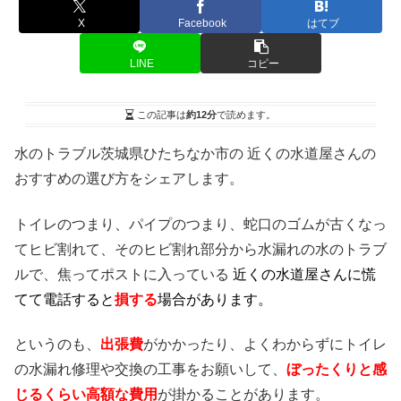
X
Facebook
はてブ
LINE
コピー
この記事は
約12分
で読めます。
水のトラブル茨城県ひたちなか市の 近くの水道屋さんの
おすすめの選び方をシェアします。
トイレのつまり、パイプのつまり、蛇口のゴムが古くなっ
てヒビ割れて、そのヒビ割れ部分から水漏れの水のトラブ
ルで、焦ってポストに入っている
近くの水道屋さんに慌
てて電話すると
損する
場合があります。
というのも、
出張費
がかかったり、よくわからずにトイレ
の水漏れ修理や交換の工事をお願いして、
ぼったくりと感
じるくらい高額な費用
が掛かることがあります。